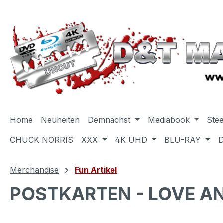
m Hauptinhalt springen
Zur Suche springen
Zur Hauptnavigation springen
Home
Neuheiten
Demnächst
Mediabook
Ste
CHUCK NORRIS
XXX
4K UHD
BLU-RAY
Merchandise
Fun Artikel
POSTKARTEN - LOVE AN