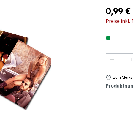
Regulärer Pr
0,99 €
Preise inkl
Produkt
Zum Merkze
Produktnu