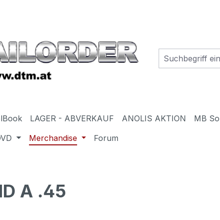
elBook
LAGER - ABVERKAUF
ANOLIS AKTION
MB So
DVD
Merchandise
Forum
D A .45