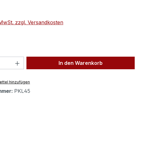
eis:
. MwSt. zzgl. Versandkosten
 Anzahl: Gib den gewünschten Wert ein 
In den Warenkorb
ttel hinzufügen
mmer:
PKL45