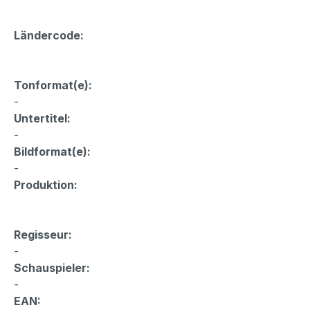
Ländercode:
Tonformat(e):
-
Untertitel:
-
Bildformat(e):
-
Produktion:
Regisseur:
-
Schauspieler:
-
EAN: