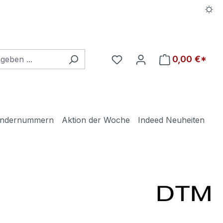
Du hast 0 Produkte auf d
0,00 €*
ndernummern
Aktion der Woche
Indeed Neuheiten