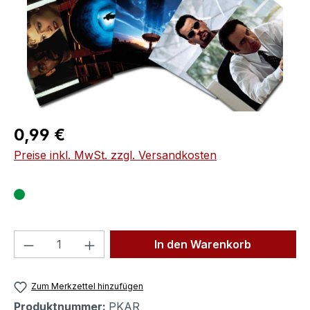
Regulärer Preis:
0,99 €
Preise inkl. MwSt. zzgl. Versandkosten
Produkt Anzahl: Gib den gewünschten We
In den Warenkorb
Zum Merkzettel hinzufügen
Produktnummer:
PKAR