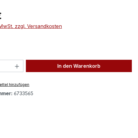
eis:
€
. MwSt. zzgl. Versandkosten
 Anzahl: Gib den gewünschten Wert ein 
In den Warenkorb
ttel hinzufügen
mmer:
6733565