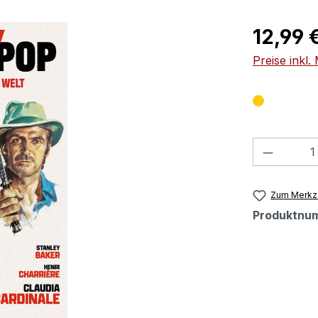
Regulärer Pr
12,99 
Preise inkl
Produkt
Zum Merkze
Produktnu