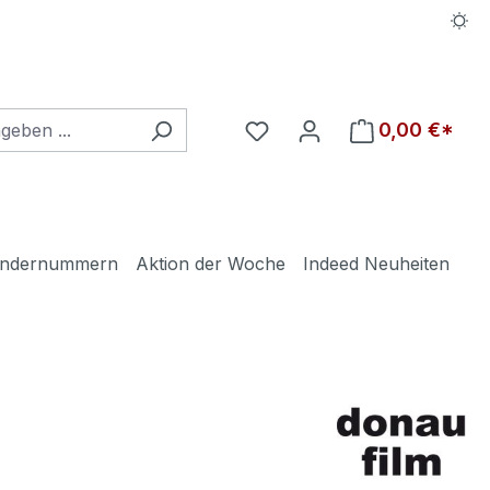
Du hast 0 Produkte auf d
0,00 €*
ndernummern
Aktion der Woche
Indeed Neuheiten