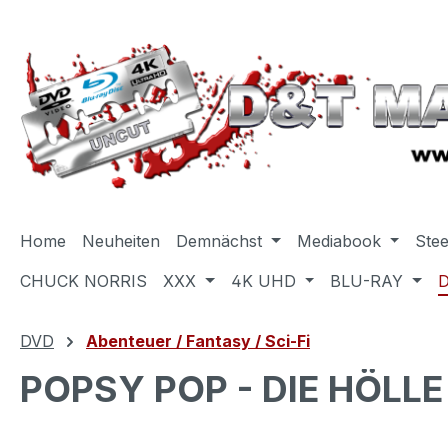
m Hauptinhalt springen
Zur Suche springen
Zur Hauptnavigation springen
Home
Neuheiten
Demnächst
Mediabook
Ste
CHUCK NORRIS
XXX
4K UHD
BLU-RAY
DVD
Abenteuer / Fantasy / Sci-Fi
POPSY POP - DIE HÖLL