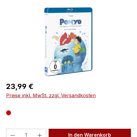
Bildergalerie überspringen
Regulärer Preis:
23,99 €
Preise inkl. MwSt. zzgl. Versandkosten
Produkt Anzahl: Gib den gewünschten We
In den Warenkorb