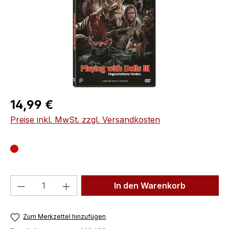
Regulärer Preis:
14,99 €
Preise inkl. MwSt. zzgl. Versandkosten
Produkt Anzahl: Gib den gewünschten We
In den Warenkorb
Zum Merkzettel hinzufügen