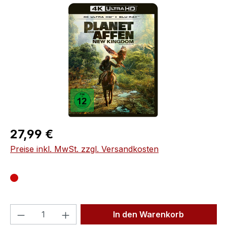
Bildergalerie überspringen
Regulärer Preis:
27,99 €
Preise inkl. MwSt. zzgl. Versandkosten
Produkt Anzahl: Gib den gewünschten We
In den Warenkorb