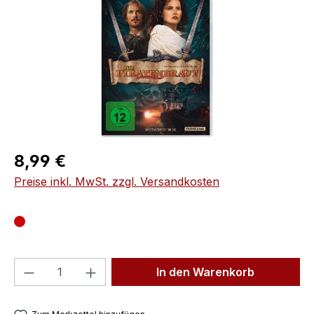
Regulärer Preis:
8,99 €
Preise inkl. MwSt. zzgl. Versandkosten
Produkt Anzahl: Gib den gewünschten We
In den Warenkorb