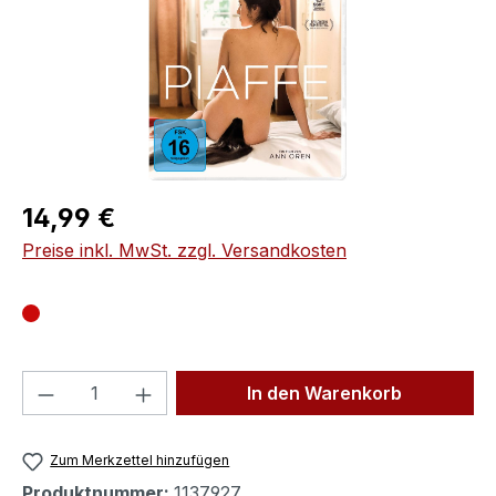
Regulärer Preis:
14,99 €
Preise inkl. MwSt. zzgl. Versandkosten
Produkt Anzahl: Gib den gewünschten We
In den Warenkorb
Zum Merkzettel hinzufügen
Produktnummer:
1137927