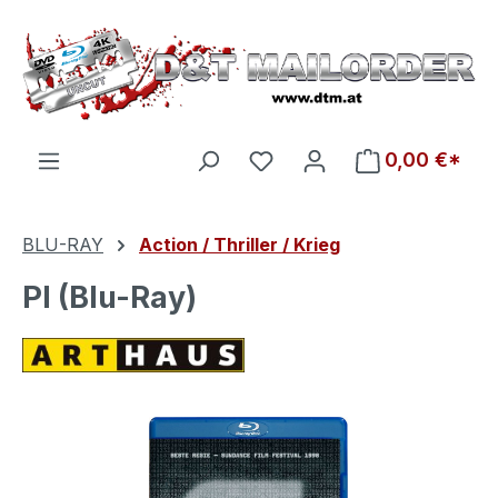
Zum Hauptinhalt springen
Du hast 0 Produkte auf d
0,00 €*
BLU-RAY
Action / Thriller / Krieg
PI (Blu-Ray)
Bildergalerie überspringen