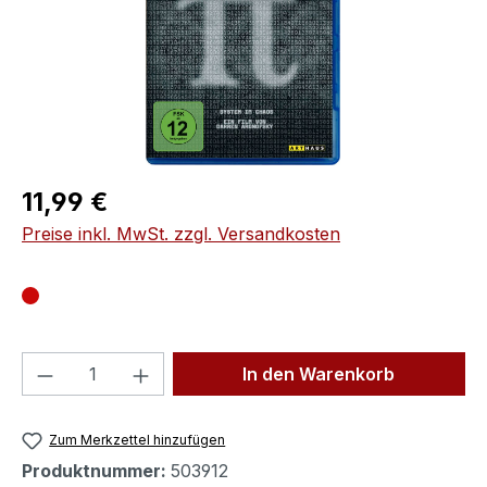
Regulärer Preis:
11,99 €
Preise inkl. MwSt. zzgl. Versandkosten
Produkt Anzahl: Gib den gewünschten We
In den Warenkorb
Zum Merkzettel hinzufügen
Produktnummer:
503912