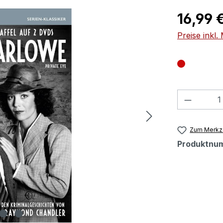
Regulärer Pr
16,99 
Preise inkl
Produkt
Zum Merkze
Produktnu