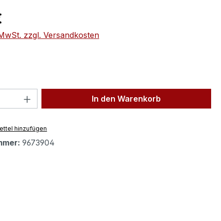
eis:
€
. MwSt. zzgl. Versandkosten
 Anzahl: Gib den gewünschten Wert ein 
In den Warenkorb
ttel hinzufügen
mmer:
9673904