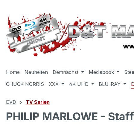
m Hauptinhalt springen
Zur Suche springen
Zur Hauptnavigation springen
Home
Neuheiten
Demnächst
Mediabook
Ste
CHUCK NORRIS
XXX
4K UHD
BLU-RAY
DVD
TV Serien
PHILIP MARLOWE - Staff