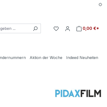
Du hast 0 Produkte auf d
0,00 €*
ndernummern
Aktion der Woche
Indeed Neuheiten