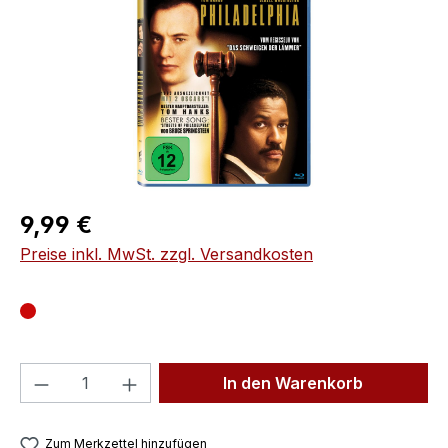
Regulärer Preis:
9,99 €
Preise inkl. MwSt. zzgl. Versandkosten
Produkt Anzahl: Gib den gewünschten We
In den Warenkorb
Zum Merkzettel hinzufügen