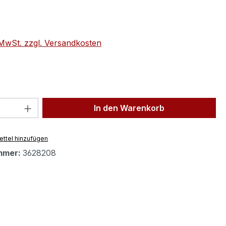
eis:
. MwSt. zzgl. Versandkosten
 Anzahl: Gib den gewünschten Wert ein 
In den Warenkorb
ttel hinzufügen
mmer:
3628208