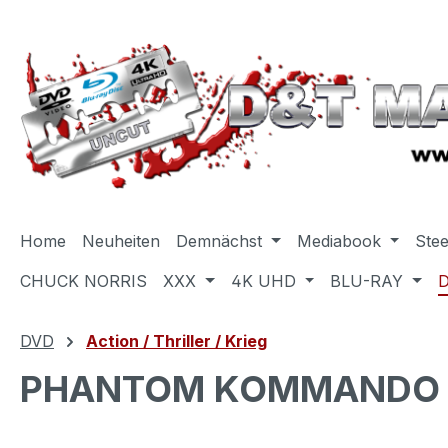
m Hauptinhalt springen
Zur Suche springen
Zur Hauptnavigation springen
Home
Neuheiten
Demnächst
Mediabook
Ste
CHUCK NORRIS
XXX
4K UHD
BLU-RAY
DVD
Action / Thriller / Krieg
PHANTOM KOMMANDO - Di