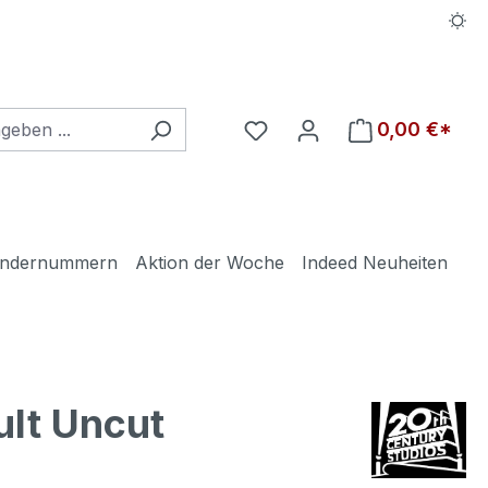
Du hast 0 Produkte auf d
0,00 €*
ndernummern
Aktion der Woche
Indeed Neuheiten
lt Uncut