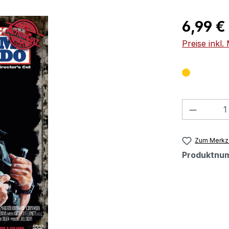
Regulärer Pr
6,99 €
Preise inkl
Produkt
Zum Merkze
Produktnu