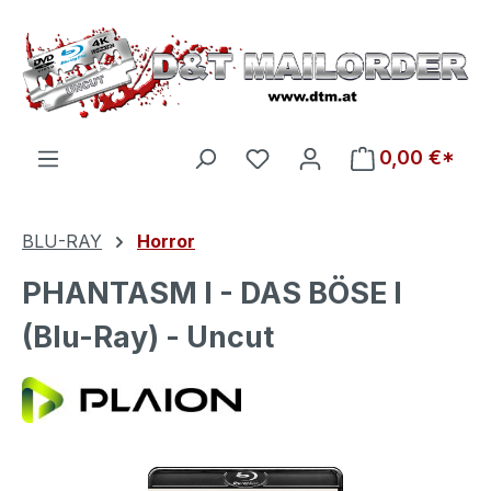
Zum Hauptinhalt springen
Du hast 0 Produkte auf d
0,00 €*
BLU-RAY
Horror
PHANTASM I - DAS BÖSE I
(Blu-Ray) - Uncut
Bildergalerie überspringen