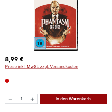
Regulärer Preis:
8,99 €
Preise inkl. MwSt. zzgl. Versandkosten
Produkt Anzahl: Gib den gewünschten We
In den Warenkorb