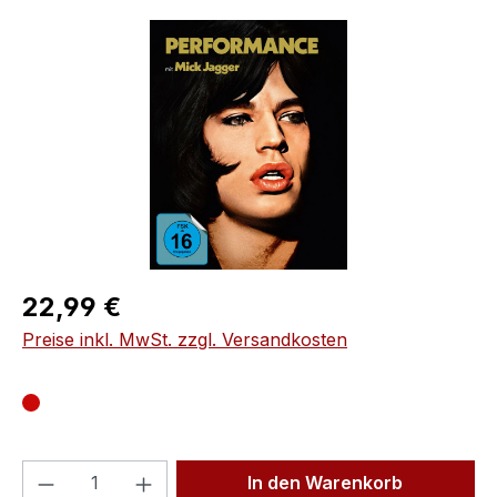
Bildergalerie überspringen
Regulärer Preis:
22,99 €
Preise inkl. MwSt. zzgl. Versandkosten
Produkt Anzahl: Gib den gewünschten We
In den Warenkorb