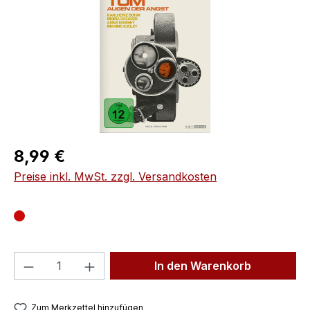
Regulärer Preis:
8,99 €
Preise inkl. MwSt. zzgl. Versandkosten
Produkt Anzahl: Gib den gewünschten We
In den Warenkorb
Zum Merkzettel hinzufügen