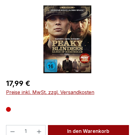
Bildergalerie überspringen
Regulärer Preis:
17,99 €
Preise inkl. MwSt. zzgl. Versandkosten
Produkt Anzahl: Gib den gewünschten We
In den Warenkorb