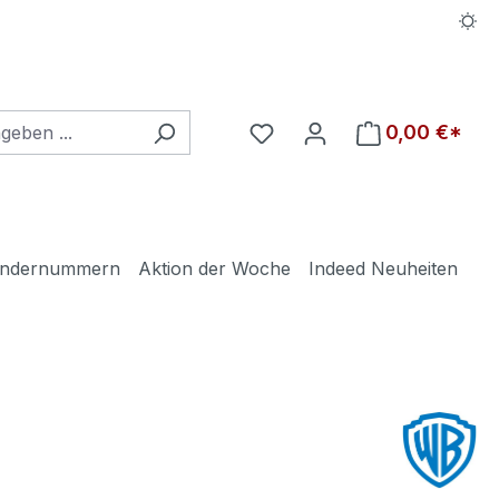
Du hast 0 Produkte auf d
0,00 €*
ndernummern
Aktion der Woche
Indeed Neuheiten