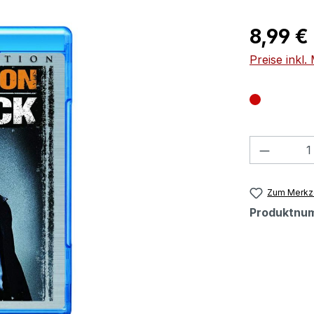
Regulärer Pr
8,99 €
Preise inkl
Produkt
Zum Merkze
Produktnu