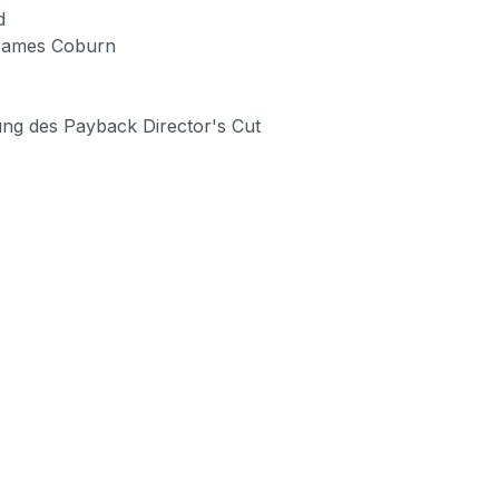
d
d James Coburn
hung des Payback Director's Cut