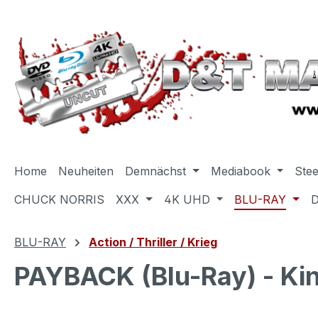
m Hauptinhalt springen
Zur Suche springen
Zur Hauptnavigation springen
Home
Neuheiten
Demnächst
Mediabook
Ste
CHUCK NORRIS
XXX
4K UHD
BLU-RAY
BLU-RAY
Action / Thriller / Krieg
PAYBACK (Blu-Ray) - Kin