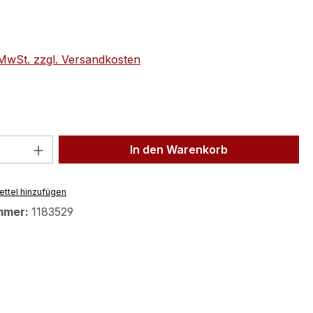
eis:
. MwSt. zzgl. Versandkosten
 Anzahl: Gib den gewünschten Wert ein 
In den Warenkorb
ttel hinzufügen
mmer:
1183529