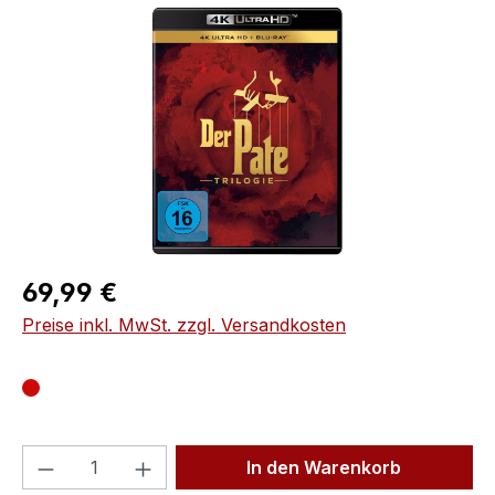
Bildergalerie überspringen
Regulärer Preis:
69,99 €
Preise inkl. MwSt. zzgl. Versandkosten
Produkt Anzahl: Gib den gewünschten We
In den Warenkorb