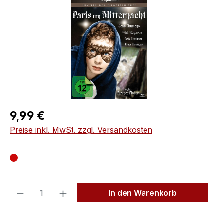
Regulärer Preis:
9,99 €
Preise inkl. MwSt. zzgl. Versandkosten
Produkt Anzahl: Gib den gewünschten We
In den Warenkorb