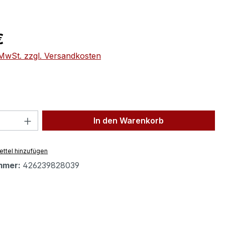
eis:
€
. MwSt. zzgl. Versandkosten
 Anzahl: Gib den gewünschten Wert ein 
In den Warenkorb
ttel hinzufügen
mmer:
426239828039