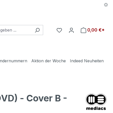
Du hast 0 Produkte auf d
0,00 €*
ndernummern
Aktion der Woche
Indeed Neuheiten
D) - Cover B -