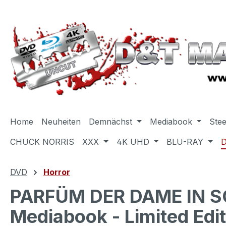
m Hauptinhalt springen
Zur Suche springen
Zur Hauptnavigation springen
Home
Neuheiten
Demnächst
Mediabook
Ste
CHUCK NORRIS
XXX
4K UHD
BLU-RAY
DVD
Horror
PARFÜM DER DAME IN SC
Mediabook - Limited Edit