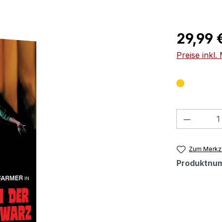
Regulärer Pr
29,99 
Preise inkl
Produkt
Zum Merkze
Produktnu