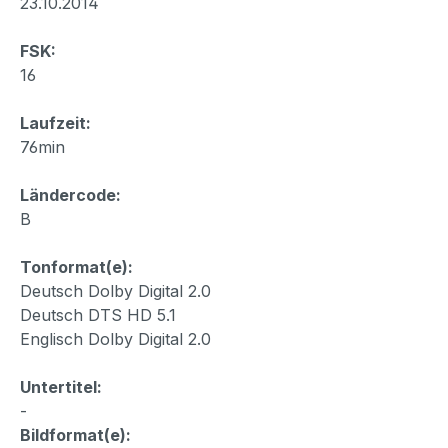
23.10.2014
FSK:
16
Laufzeit:
76min
Ländercode:
B
Tonformat(e):
Deutsch Dolby Digital 2.0
Deutsch DTS HD 5.1
Englisch Dolby Digital 2.0
Untertitel:
-
Bildformat(e):