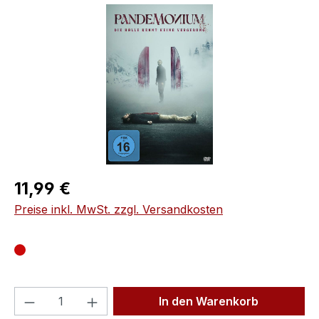
Bildergalerie überspringen
Regulärer Preis:
11,99 €
Preise inkl. MwSt. zzgl. Versandkosten
Produkt Anzahl: Gib den gewünschten We
In den Warenkorb