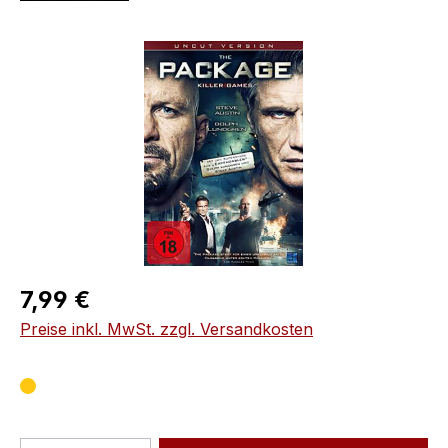
Bildergalerie überspringen
Regulärer Preis:
7,99 €
Preise inkl. MwSt. zzgl. Versandkosten