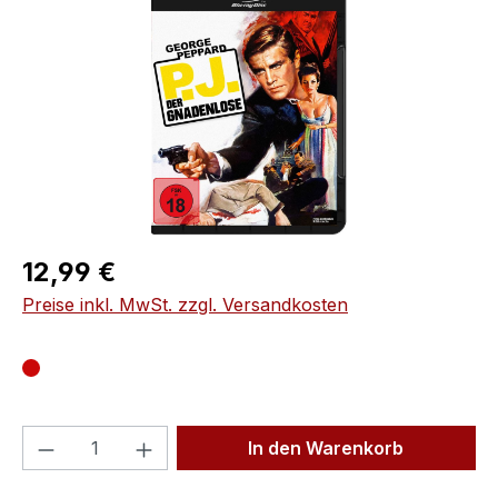
Regulärer Preis:
12,99 €
Preise inkl. MwSt. zzgl. Versandkosten
Produkt Anzahl: Gib den gewünschten We
In den Warenkorb