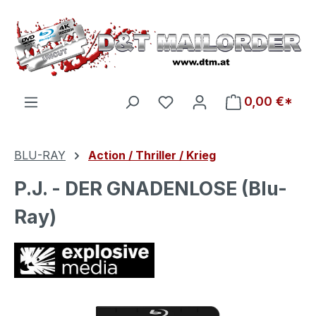
Zum Hauptinhalt springen
Du hast 0 Produkte auf d
0,00 €*
BLU-RAY
Action / Thriller / Krieg
P.J. - DER GNADENLOSE (Blu-
Ray)
Bildergalerie überspringen