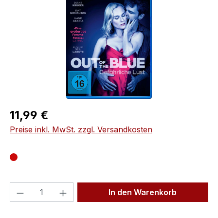
Regulärer Preis:
11,99 €
Preise inkl. MwSt. zzgl. Versandkosten
Produkt Anzahl: Gib den gewünschten We
In den Warenkorb