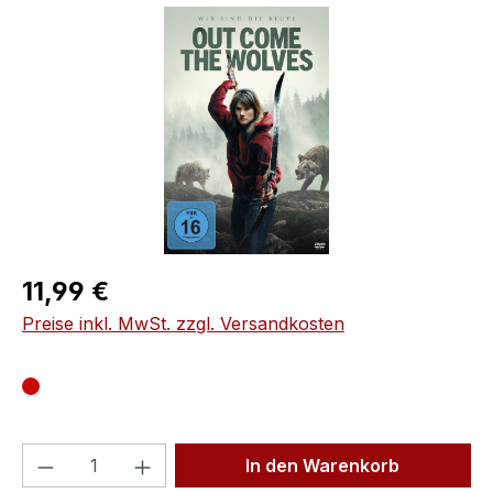
Bildergalerie überspringen
Regulärer Preis:
11,99 €
Preise inkl. MwSt. zzgl. Versandkosten
Produkt Anzahl: Gib den gewünschten We
In den Warenkorb