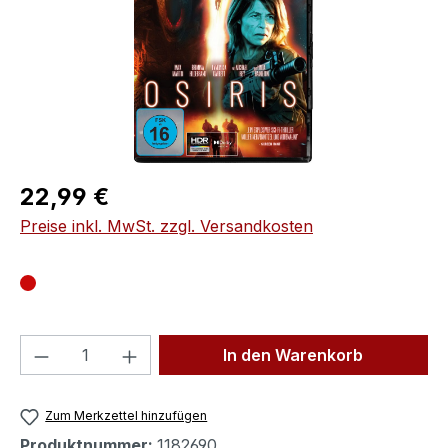
Regulärer Preis:
22,99 €
Preise inkl. MwSt. zzgl. Versandkosten
Produkt Anzahl: Gib den gewünschten We
In den Warenkorb
Zum Merkzettel hinzufügen
Produktnummer:
1182690