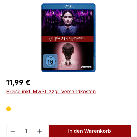
Bildergalerie überspringen
Regulärer Preis:
11,99 €
Preise inkl. MwSt. zzgl. Versandkosten
Produkt Anzahl: Gib den gewünschten We
In den Warenkorb