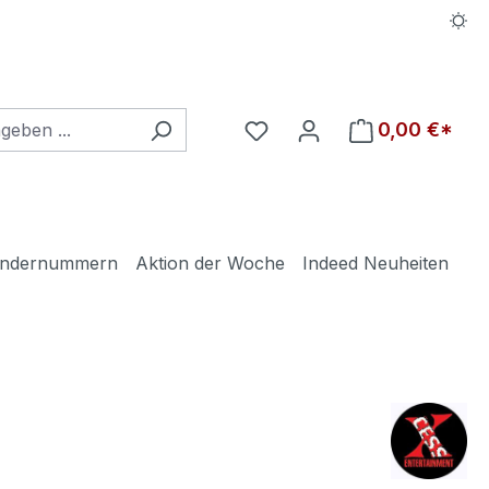
Du hast 0 Produkte auf d
0,00 €*
ndernummern
Aktion der Woche
Indeed Neuheiten