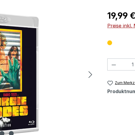
Regulärer Pr
19,99 
Preise inkl
Produkt
Zum Merkze
Produktnu