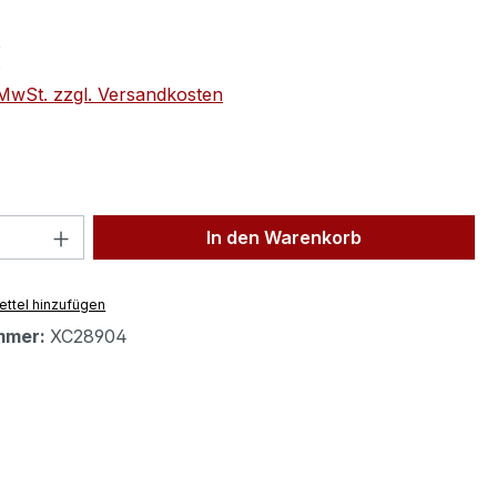
eis:
€
. MwSt. zzgl. Versandkosten
 Anzahl: Gib den gewünschten Wert ein 
In den Warenkorb
ttel hinzufügen
mmer:
XC28904