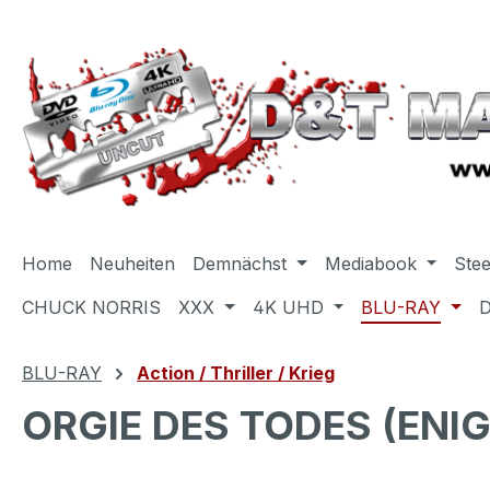
m Hauptinhalt springen
Zur Suche springen
Zur Hauptnavigation springen
Home
Neuheiten
Demnächst
Mediabook
Ste
CHUCK NORRIS
XXX
4K UHD
BLU-RAY
BLU-RAY
Action / Thriller / Krieg
ORGIE DES TODES (ENIG