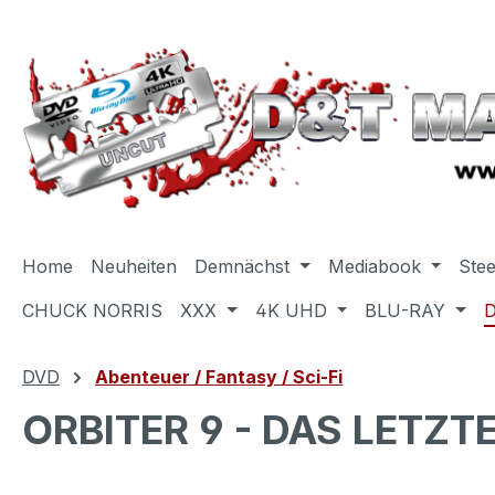
m Hauptinhalt springen
Zur Suche springen
Zur Hauptnavigation springen
Home
Neuheiten
Demnächst
Mediabook
Ste
CHUCK NORRIS
XXX
4K UHD
BLU-RAY
DVD
Abenteuer / Fantasy / Sci-Fi
ORBITER 9 - DAS LETZT