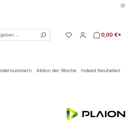
Du hast 0 Produkte auf d
0,00 €*
ndernummern
Aktion der Woche
Indeed Neuheiten