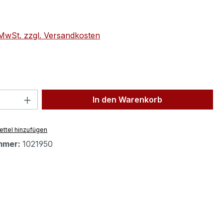
eis:
. MwSt. zzgl. Versandkosten
 Anzahl: Gib den gewünschten Wert ein 
In den Warenkorb
ttel hinzufügen
mmer:
1021950