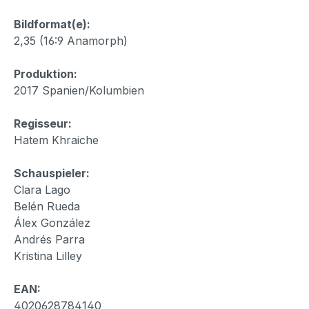
Bildformat(e):
2,35 (16:9 Anamorph)
Produktion:
2017 Spanien/Kolumbien
Regisseur:
Hatem Khraiche
Schauspieler:
Clara Lago
Belén Rueda
Álex González
Andrés Parra
Kristina Lilley
EAN:
4020628784140