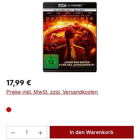
Bildergalerie überspringen
Regulärer Preis:
17,99 €
Preise inkl. MwSt. zzgl. Versandkosten
Produkt Anzahl: Gib den gewünschten We
In den Warenkorb