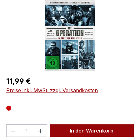
Bildergalerie überspringen
Regulärer Preis:
11,99 €
Preise inkl. MwSt. zzgl. Versandkosten
Produkt Anzahl: Gib den gewünschten We
In den Warenkorb