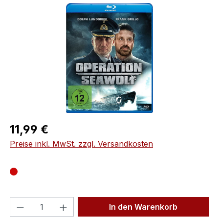
Bildergalerie überspringen
Regulärer Preis:
11,99 €
Preise inkl. MwSt. zzgl. Versandkosten
Produkt Anzahl: Gib den gewünschten We
In den Warenkorb