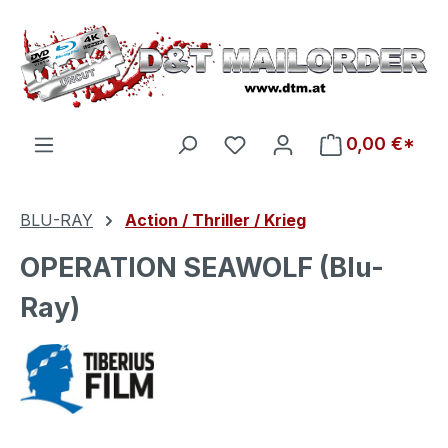
Zum Hauptinhalt springen
Du hast 0 Produkte auf d
0,00 €*
BLU-RAY
Action / Thriller / Krieg
OPERATION SEAWOLF (Blu-
Ray)