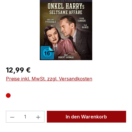
Regulärer Preis:
12,99 €
Preise inkl. MwSt. zzgl. Versandkosten
Produkt Anzahl: Gib den gewünschten We
In den Warenkorb