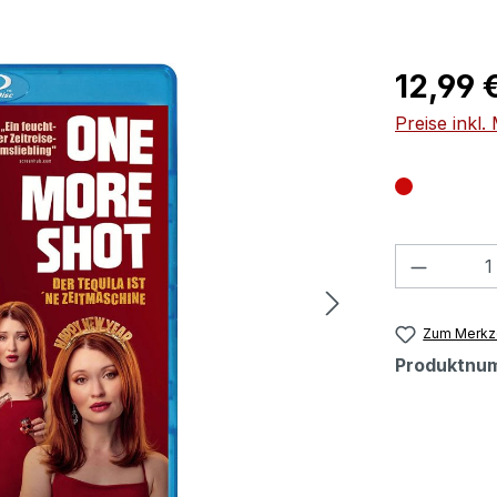
Regulärer Pr
12,99 
Preise inkl
Produkt
Zum Merkze
Produktnu