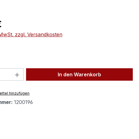
eis:
€
. MwSt. zzgl. Versandkosten
 Anzahl: Gib den gewünschten Wert ein 
In den Warenkorb
ttel hinzufügen
mmer:
1200196