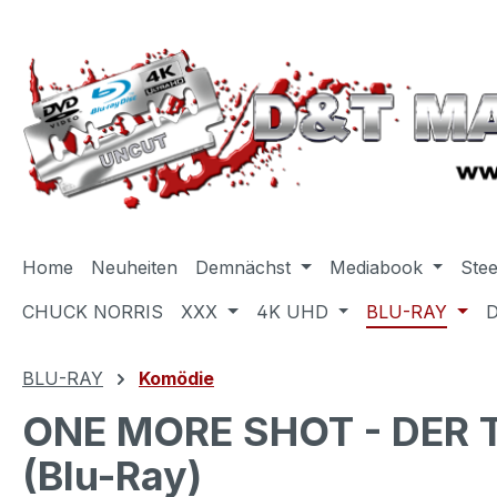
m Hauptinhalt springen
Zur Suche springen
Zur Hauptnavigation springen
Home
Neuheiten
Demnächst
Mediabook
Ste
CHUCK NORRIS
XXX
4K UHD
BLU-RAY
BLU-RAY
Komödie
ONE MORE SHOT - DER 
(Blu-Ray)