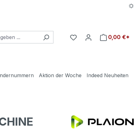
Du hast 0 Produkte auf d
0,00 €*
ndernummern
Aktion der Woche
Indeed Neuheiten
SCHINE