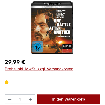
Bildergalerie überspringen
Regulärer Preis:
29,99 €
Preise inkl. MwSt. zzgl. Versandkosten
Produkt Anzahl: Gib den gewünschten We
In den Warenkorb