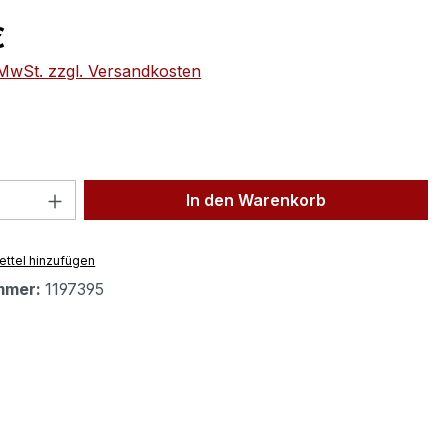
eis:
€
. MwSt. zzgl. Versandkosten
 Anzahl: Gib den gewünschten Wert ein 
In den Warenkorb
ttel hinzufügen
mmer:
1197395