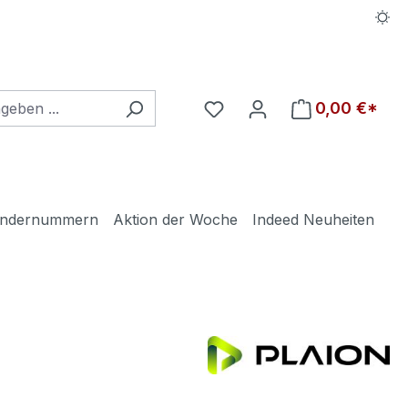
Du hast 0 Produkte auf d
0,00 €*
ndernummern
Aktion der Woche
Indeed Neuheiten