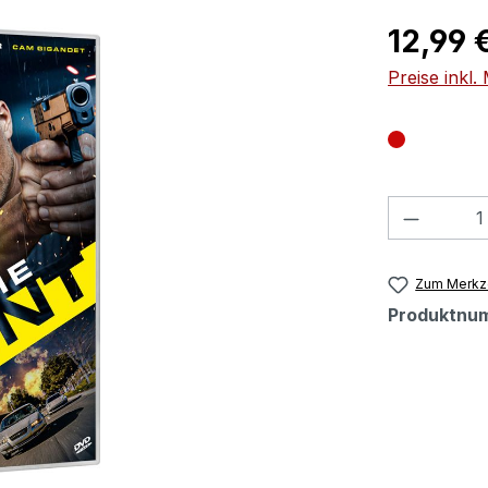
Regulärer Pr
12,99 
Preise inkl
Produkt
Zum Merkze
Produktnu