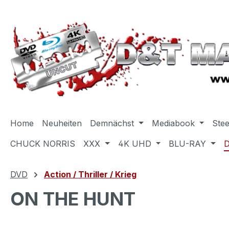
m Hauptinhalt springen
Zur Suche springen
Zur Hauptnavigation springen
Home
Neuheiten
Demnächst
Mediabook
Ste
CHUCK NORRIS
XXX
4K UHD
BLU-RAY
DVD
Action / Thriller / Krieg
ON THE HUNT