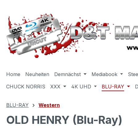
m Hauptinhalt springen
Zur Suche springen
Zur Hauptnavigation springen
Home
Neuheiten
Demnächst
Mediabook
Ste
CHUCK NORRIS
XXX
4K UHD
BLU-RAY
BLU-RAY
Western
OLD HENRY (Blu-Ray)