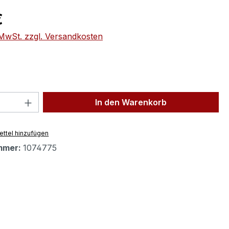
eis:
€
. MwSt. zzgl. Versandkosten
 Anzahl: Gib den gewünschten Wert ein 
In den Warenkorb
ttel hinzufügen
mmer:
1074775