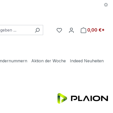
Du hast 0 Produkte auf d
0,00 €*
ndernummern
Aktion der Woche
Indeed Neuheiten