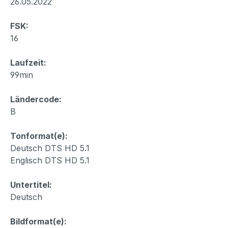
26.05.2022
FSK:
16
Laufzeit:
99min
Ländercode:
B
Tonformat(e):
Deutsch DTS HD 5.1
Englisch DTS HD 5.1
Untertitel:
Deutsch
Bildformat(e):