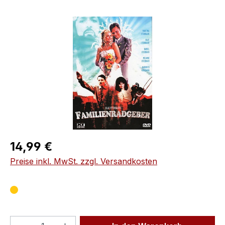
Bildergalerie überspringen
Regulärer Preis:
14,99 €
Preise inkl. MwSt. zzgl. Versandkosten
Produkt Anzahl: Gib den gewünschten We