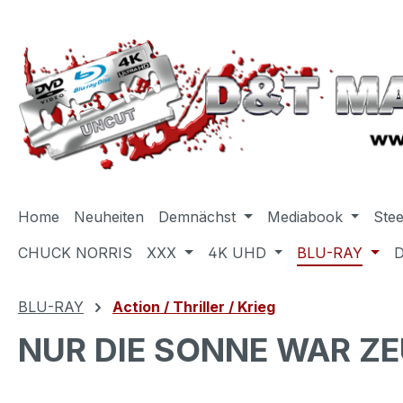
m Hauptinhalt springen
Zur Suche springen
Zur Hauptnavigation springen
Home
Neuheiten
Demnächst
Mediabook
Ste
CHUCK NORRIS
XXX
4K UHD
BLU-RAY
BLU-RAY
Action / Thriller / Krieg
NUR DIE SONNE WAR ZEU