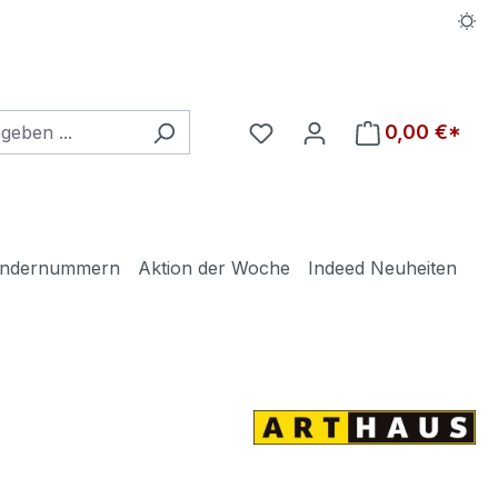
Du hast 0 Produkte auf d
0,00 €*
ndernummern
Aktion der Woche
Indeed Neuheiten