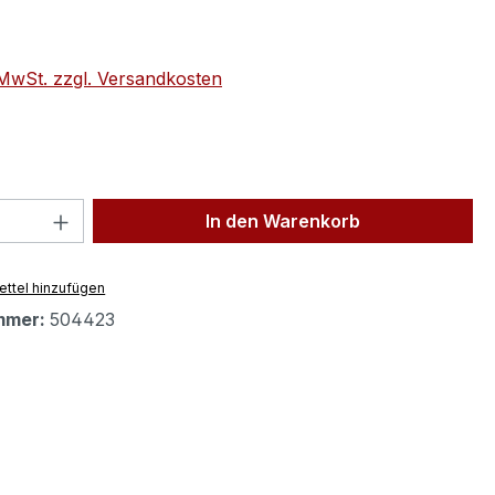
eis:
. MwSt. zzgl. Versandkosten
 Anzahl: Gib den gewünschten Wert ein 
In den Warenkorb
ttel hinzufügen
mmer:
504423