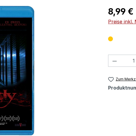
Regulärer Pr
8,99 €
Preise inkl
Produkt
Zum Merkze
Produktnu