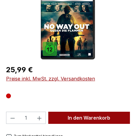
Regulärer Preis:
25,99 €
Preise inkl. MwSt. zzgl. Versandkosten
Produkt Anzahl: Gib den gewünschten We
In den Warenkorb