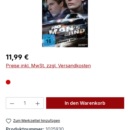
Regulärer Preis:
11,99 €
Preise inkl. MwSt. zzgl. Versandkosten
Produkt Anzahl: Gib den gewünschten We
In den Warenkorb
Zum Merkzettel hinzufügen
Produktnummer:
1025930