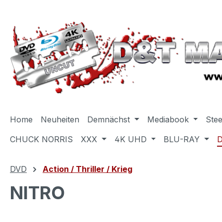
m Hauptinhalt springen
Zur Suche springen
Zur Hauptnavigation springen
Home
Neuheiten
Demnächst
Mediabook
Ste
CHUCK NORRIS
XXX
4K UHD
BLU-RAY
DVD
Action / Thriller / Krieg
NITRO