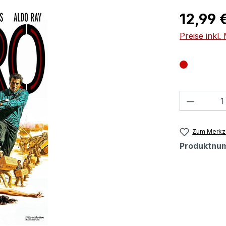
Regulärer Pr
12,99 
Preise inkl
Produkt
Zum Merkze
Produktnu