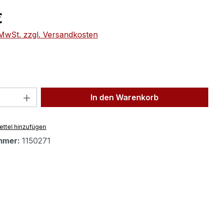
eis:
€
. MwSt. zzgl. Versandkosten
 Anzahl: Gib den gewünschten Wert ein 
In den Warenkorb
ttel hinzufügen
mmer:
1150271