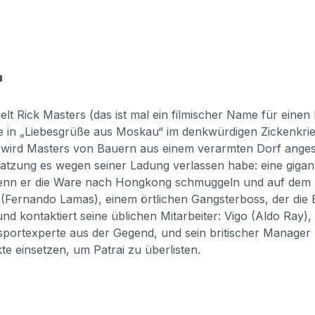
"
lt Rick Masters (das ist mal ein filmischer Name für einen
die in „Liebesgrüße aus Moskau“ im denkwürdigen Zickenkri
ben“ wird Masters von Bauern aus einem verarmten Dorf ange
esatzung es wegen seiner Ladung verlassen habe: eine giga
wenn er die Ware nach Hongkong schmuggeln und auf dem S
i (Fernando Lamas), einem örtlichen Gangsterboss, der di
d kontaktiert seine üblichen Mitarbeiter: Vigo (Aldo Ray),
ortexperte aus der Gegend, und sein britischer Manager I
te einsetzen, um Patrai zu überlisten.