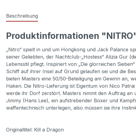
Beschreibung
Produktinformationen "NITRO
„Nitro“ spielt in und um Hongkong und Jack Palance spie
seiner Geliebten, der Nachtclub-„Hostess“ Alizia Gur (
Lebensstil pflegt. Inspiriert von „Die glorreichen Sie
Schiff auf ihrer Insel auf Grund gelaufen sei und die B
bieten Masters eine 50/50-Beteiligung am Gewinn an, 
Haken. Die Nitro-Lieferung ist Eigentum von Nico Patra
werde ihr Dorf zerstört. Masters nimmt den Auftrag an un
Jimmy (Hans Lee), ein aufstrebender Boxer und Kampfsp
waffentechnisch unterlegen, also müssen sie ihre Instink
Originaltitel: Kill a Dragon