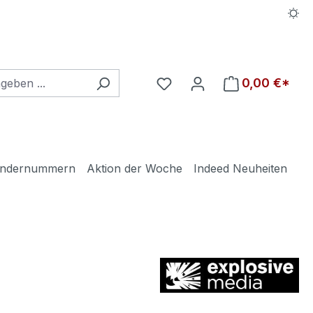
Du hast 0 Produkte auf d
0,00 €*
ndernummern
Aktion der Woche
Indeed Neuheiten