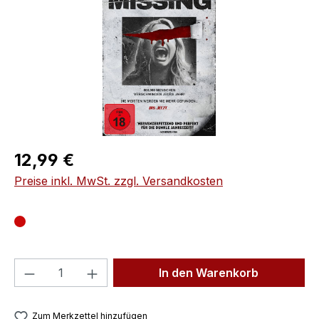
Regulärer Preis:
12,99 €
Preise inkl. MwSt. zzgl. Versandkosten
Produkt Anzahl: Gib den gewünschten We
In den Warenkorb
Zum Merkzettel hinzufügen