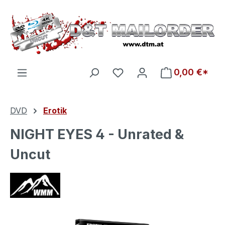
Zum Hauptinhalt springen
Du hast 0 Produkte auf d
0,00 €*
DVD
Erotik
NIGHT EYES 4 - Unrated &
Uncut
Bildergalerie überspringen