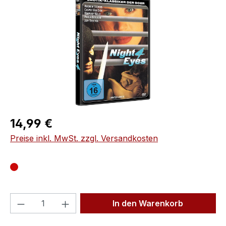
Regulärer Preis:
14,99 €
Preise inkl. MwSt. zzgl. Versandkosten
Produkt Anzahl: Gib den gewünschten We
In den Warenkorb