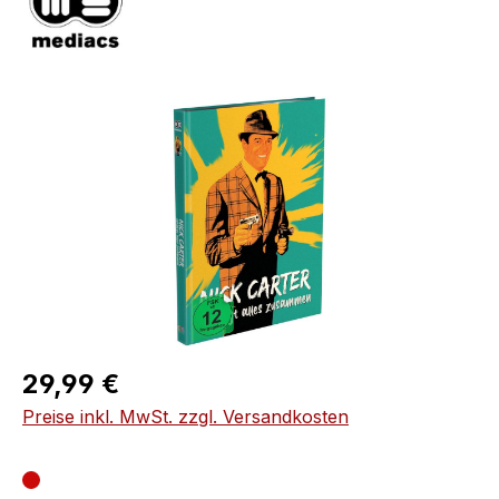
Bildergalerie überspringen
Regulärer Preis:
29,99 €
Preise inkl. MwSt. zzgl. Versandkosten