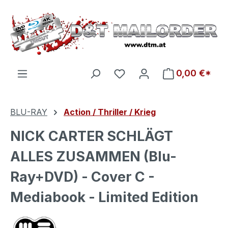
Zum Hauptinhalt springen
Du hast 0 Produkte auf d
0,00 €*
BLU-RAY
Action / Thriller / Krieg
NICK CARTER SCHLÄGT
ALLES ZUSAMMEN (Blu-
Ray+DVD) - Cover C -
Mediabook - Limited Edition