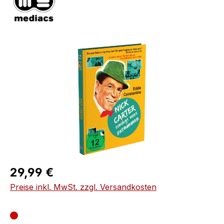
Bildergalerie überspringen
Regulärer Preis:
29,99 €
Preise inkl. MwSt. zzgl. Versandkosten