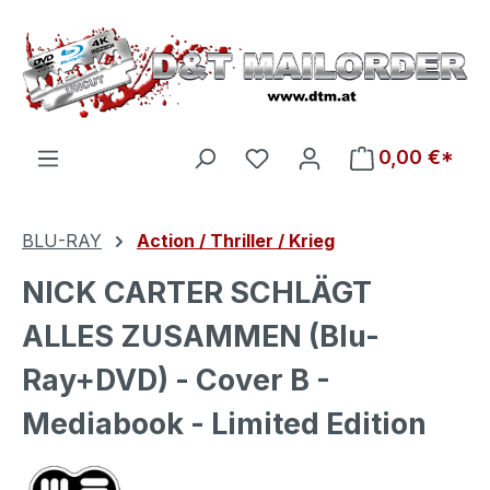
Zum Hauptinhalt springen
Du hast 0 Produkte auf d
0,00 €*
BLU-RAY
Action / Thriller / Krieg
NICK CARTER SCHLÄGT
ALLES ZUSAMMEN (Blu-
Ray+DVD) - Cover B -
Mediabook - Limited Edition