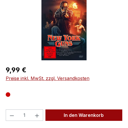
Regulärer Preis:
9,99 €
Preise inkl. MwSt. zzgl. Versandkosten
Produkt Anzahl: Gib den gewünschten We
In den Warenkorb