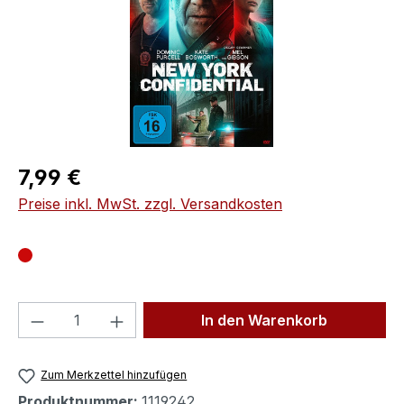
Regulärer Preis:
7,99 €
Preise inkl. MwSt. zzgl. Versandkosten
Produkt Anzahl: Gib den gewünschten We
In den Warenkorb
Zum Merkzettel hinzufügen
Produktnummer:
1119242